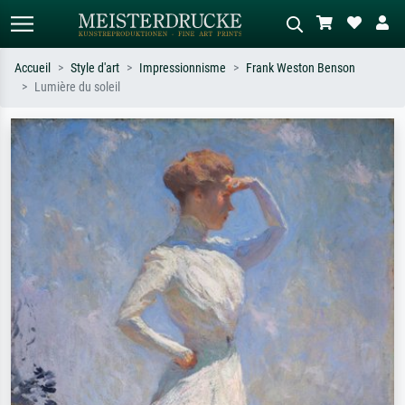
Accueil
Style d'art
Impressionnisme
Frank Weston Benson
Lumière du soleil
Recherche standard
Recherche d'images IA
Recherchez par artiste, titre ou style –
Décrivez la scène – ex. prairie verte,
ex. Monet, Nuit étoilée,
abstrait avec beaucoup de rouge,
impressionnisme, vague de Hokusai,
tableau sombre, nu debout près d'un
nu.
arbre.