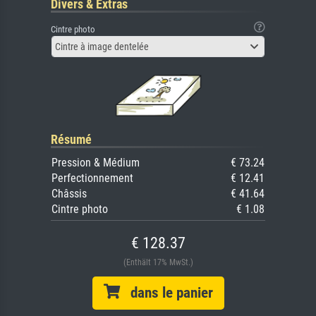
Divers & Extras
Cintre photo
Cintre à image dentelée
Résumé
Pression & Médium
€ 73.24
Perfectionnement
€ 12.41
Châssis
€ 41.64
Cintre photo
€ 1.08
€ 128.37
(Enthält 17% MwSt.)
dans le panier