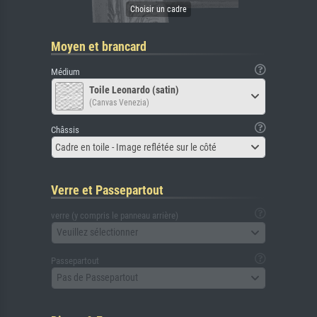
Moyen et brancard
Médium
Toile Leonardo (satin)
(Canvas Venezia)
Châssis
Cadre en toile - Image reflétée sur le côté
Verre et Passepartout
verre (y compris le panneau arrière)
Veuillez sélectionner
Passepartout
Pas de Passepartout