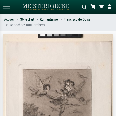
Accueil
Style d'art
Romantisme
Francisco de Goya
Caprichos: Tout tombera
Recherche standard
Recherche d'images IA
Recherchez par artiste, titre ou style –
Décrivez la scène – ex. prairie verte,
ex. Monet, Nuit étoilée,
abstrait avec beaucoup de rouge,
impressionnisme, vague de Hokusai,
tableau sombre, nu debout près d'un
nu.
arbre.