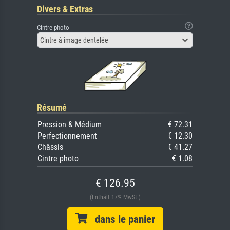
Divers & Extras
Cintre photo
Cintre à image dentelée
Résumé
Pression & Médium
€ 72.31
Perfectionnement
€ 12.30
Châssis
€ 41.27
Cintre photo
€ 1.08
€ 126.95
(Enthält 17% MwSt.)
dans le panier