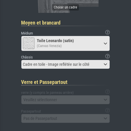
Moyen et brancard
Médium
Toile Leonardo (satin)
(Canvas Venezia)
Châssis
Cadre en toile - Image reflétée sur le côté
Verre et Passepartout
verre (y compris le panneau arrière)
Veuillez sélectionner
Passepartout
Pas de Passepartout