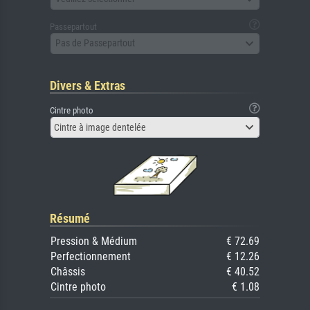
Passepartout
Pas de Passepartout
Divers & Extras
Cintre photo
Cintre à image dentelée
Résumé
Pression & Médium
€ 72.69
Perfectionnement
€ 12.26
Châssis
€ 40.52
Cintre photo
€ 1.08