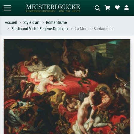
Accueil
Style d'art
Romantisme
Ferdinand Victor Eugene Delacroix
La Mort de Sardanapale
Recherche standard
Recherche d'images IA
Recherchez par artiste, titre ou style –
Décrivez la scène – ex. prairie verte,
ex. Monet, Nuit étoilée,
abstrait avec beaucoup de rouge,
impressionnisme, vague de Hokusai,
tableau sombre, nu debout près d'un
nu.
arbre.