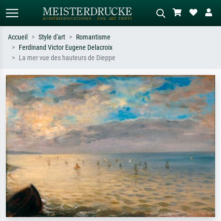
Accueil
Style d'art
Romantisme
Ferdinand Victor Eugene Delacroix
Recherche standard
Recherche d'images IA
La mer vue des hauteurs de Dieppe
Recherchez par artiste, titre ou style –
Décrivez la scène – ex. prairie verte,
ex. Monet, Nuit étoilée,
abstrait avec beaucoup de rouge,
impressionnisme, vague de Hokusai,
tableau sombre, nu debout près d'un
nu.
arbre.