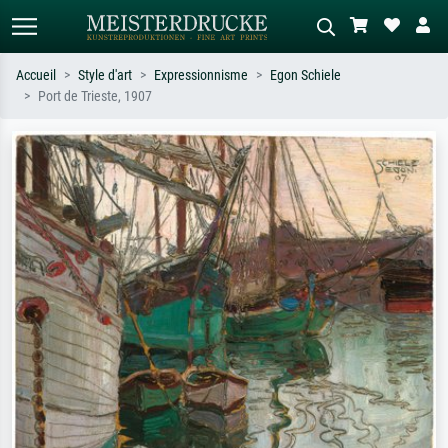
Accueil
Style d'art
Expressionnisme
Egon Schiele
Port de Trieste, 1907
Recherche standard
Recherche d'images IA
Recherchez par artiste, titre ou style –
Décrivez la scène – ex. prairie verte,
ex. Monet, Nuit étoilée,
abstrait avec beaucoup de rouge,
impressionnisme, vague de Hokusai,
tableau sombre, nu debout près d'un
nu.
arbre.