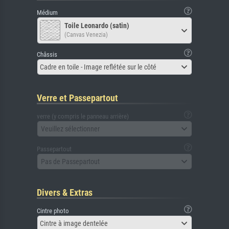
Médium
Toile Leonardo (satin)
(Canvas Venezia)
Châssis
Cadre en toile - Image reflétée sur le côté
Verre et Passepartout
verre (y compris le panneau arrière)
Veuillez sélectionner
Passepartout
Pas de Passepartout
Divers & Extras
Cintre photo
Cintre à image dentelée