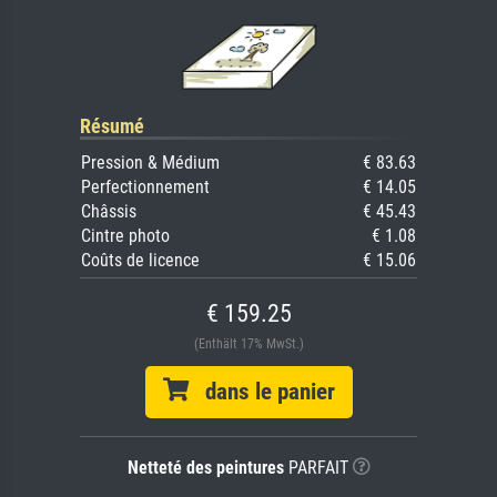
Résumé
Pression & Médium
€ 83.63
Perfectionnement
€ 14.05
Châssis
€ 45.43
Cintre photo
€ 1.08
Coûts de licence
€ 15.06
€ 159.25
(Enthält 17% MwSt.)
dans le panier
Netteté des peintures
PARFAIT