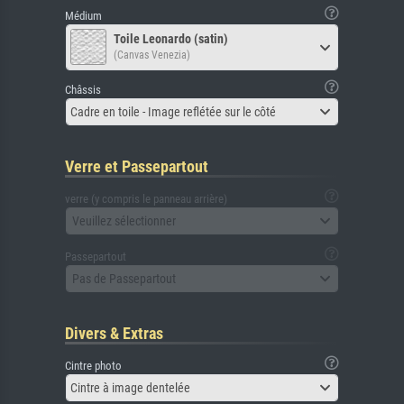
Médium
Toile Leonardo (satin)
(Canvas Venezia)
Châssis
Cadre en toile - Image reflétée sur le côté
Verre et Passepartout
verre (y compris le panneau arrière)
Veuillez sélectionner
Passepartout
Pas de Passepartout
Divers & Extras
Cintre photo
Cintre à image dentelée