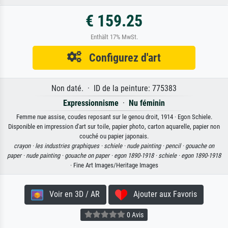
€ 159.25
Enthält 17% MwSt.
Configurez d'art
Non daté. · ID de la peinture: 775383
Expressionnisme
·
Nu féminin
Femme nue assise, coudes reposant sur le genou droit, 1914 · Egon Schiele.
Disponible en impression d'art sur toile, papier photo, carton aquarelle, papier non
couché ou papier japonais.
crayon ·
les industries graphiques ·
schiele ·
nude painting ·
pencil ·
gouache on
paper ·
nude painting ·
gouache on paper ·
egon 1890-1918 ·
schiele ·
egon 1890-1918
· Fine Art Images/Heritage Images
Voir en 3D / AR
Ajouter aux Favoris
0 Avis