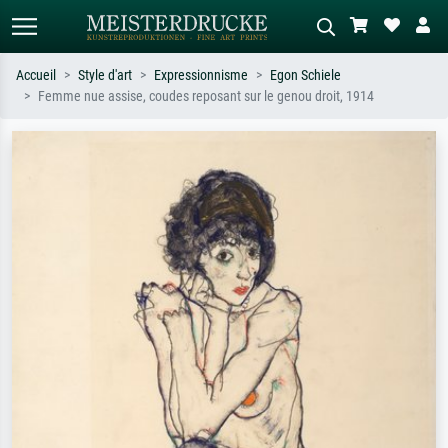
Accueil
Style d'art
Expressionnisme
Egon Schiele
Femme nue assise, coudes reposant sur le genou droit, 1914
Recherche standard
Recherche d'images IA
Recherchez par artiste, titre ou style –
Décrivez la scène – ex. prairie verte,
ex. Monet, Nuit étoilée,
abstrait avec beaucoup de rouge,
impressionnisme, vague de Hokusai,
tableau sombre, nu debout près d'un
nu.
arbre.