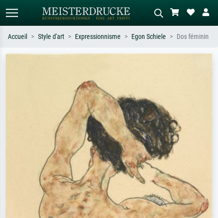
Accueil
Style d'art
Expressionnisme
Egon Schiele
Dos féminin
Recherche standard
Recherche d'images IA
Recherchez par artiste, titre ou style –
Décrivez la scène – ex. prairie verte,
ex. Monet, Nuit étoilée,
abstrait avec beaucoup de rouge,
impressionnisme, vague de Hokusai,
tableau sombre, nu debout près d'un
nu.
arbre.