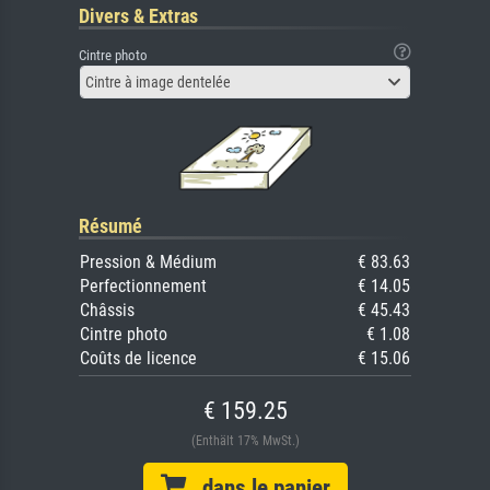
Divers & Extras
Cintre photo
Cintre à image dentelée
Résumé
Pression & Médium
€ 83.63
Perfectionnement
€ 14.05
Châssis
€ 45.43
Cintre photo
€ 1.08
Coûts de licence
€ 15.06
€ 159.25
(Enthält 17% MwSt.)
dans le panier