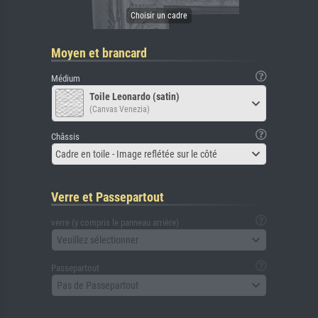
Moyen et brancard
Médium
Toile Leonardo (satin)
(Canvas Venezia)
Châssis
Cadre en toile - Image reflétée sur le côté
Verre et Passepartout
verre (y compris le panneau arrière)
Veuillez sélectionner
Passepartout
Pas de Passepartout