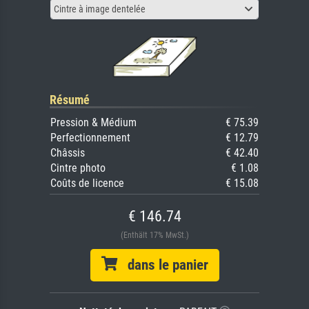
Cintre à image dentelée
Résumé
Pression & Médium
€ 75.39
Perfectionnement
€ 12.79
Châssis
€ 42.40
Cintre photo
€ 1.08
Coûts de licence
€ 15.08
€ 146.74
(Enthält 17% MwSt.)
dans le panier