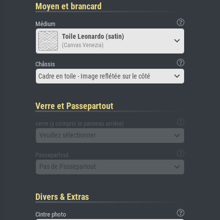
Moyen et brancard
Médium
Toile Leonardo (satin)
(Canvas Venezia)
Châssis
Cadre en toile - Image reflétée sur le côté
Verre et Passepartout
verre (y compris le panneau arrière)
Veuillez sélectionner
Passepartout
Pas de Passepartout
Divers & Extras
Cintre photo