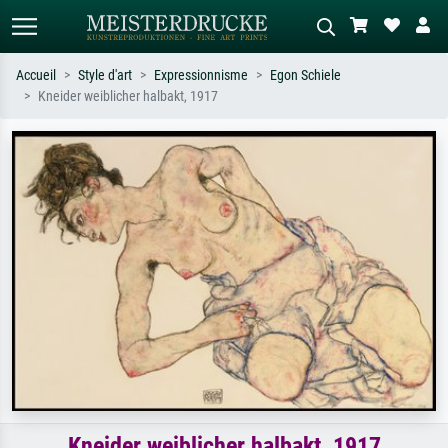
Accueil
Style d'art
Expressionnisme
Egon Schiele
Kneider weiblicher halbakt, 1917
Recherche standard
Recherche d'images IA
Recherchez par artiste, titre ou style –
Décrivez la scène – ex. prairie verte,
ex. Monet, Nuit étoilée,
abstrait avec beaucoup de rouge,
impressionnisme, vague de Hokusai,
tableau sombre, nu debout près d'un
nu.
arbre.
Kneider weiblicher halbakt, 1917