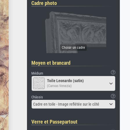
Cadre photo
Moyen et brancard
Médium
Toile Leonardo (satin)
(Canvas Venezia)
Châssis
Cadre en toile - Image reflétée sur le côté
Verre et Passepartout