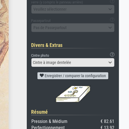
verre (y compris le panneau arrière)
Veuillez sélectionner
Passepartout
Pas de Passepartout
Divers & Extras
Cintre photo
Cintre à image dentelée
Enregistrer / comparer la configuration
Résumé
Pression & Médium
€ 82.61
Perfectionnement
€ 13.92