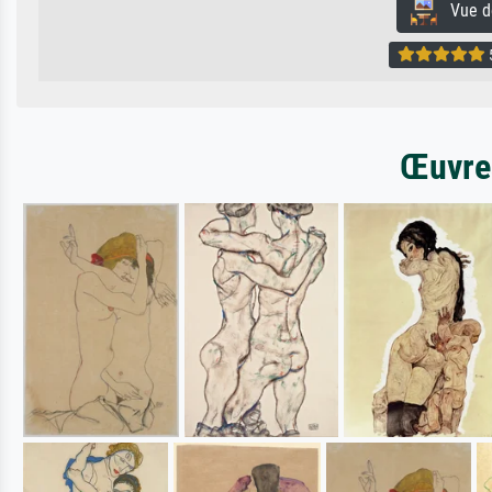
Vue de 
5
Œuvres