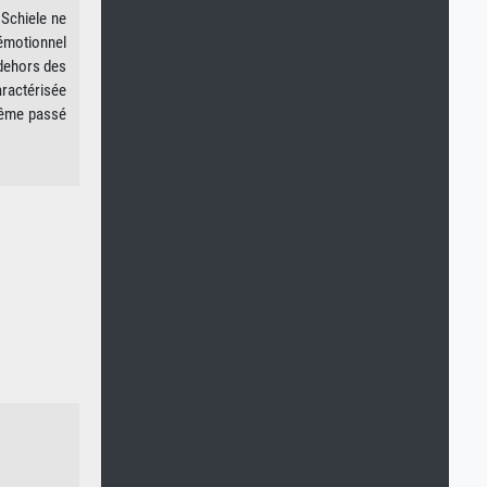
 Schiele ne
 émotionnel
 dehors des
aractérisée
 même passé