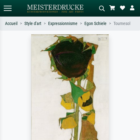
Accueil
Style d'art
Expressionnisme
Egon Schiele
Tournesol
Recherche standard
Recherche d'images IA
Recherchez par artiste, titre ou style –
Décrivez la scène – ex. prairie verte,
ex. Monet, Nuit étoilée,
abstrait avec beaucoup de rouge,
impressionnisme, vague de Hokusai,
tableau sombre, nu debout près d'un
nu.
arbre.