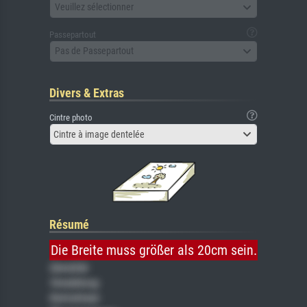
Veuillez sélectionner
Passepartout
Pas de Passepartout
Divers & Extras
Cintre photo
Cintre à image dentelée
Résumé
Die Breite muss größer als 20cm sein.
Gemälde
Veredelung
Keilrahmen