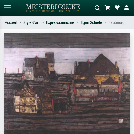
Accueil
Style d'art
Expressionnisme
Egon Schiele
Faubourg
Recherche standard
Recherche d'images IA
Recherchez par artiste, titre ou style –
Décrivez la scène – ex. prairie verte,
ex. Monet, Nuit étoilée,
abstrait avec beaucoup de rouge,
impressionnisme, vague de Hokusai,
tableau sombre, nu debout près d'un
nu.
arbre.