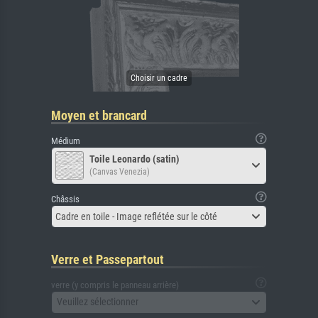
Moyen et brancard
Médium
Toile Leonardo (satin)
(Canvas Venezia)
Châssis
Cadre en toile - Image reflétée sur le côté
Verre et Passepartout
verre (y compris le panneau arrière)
Veuillez sélectionner