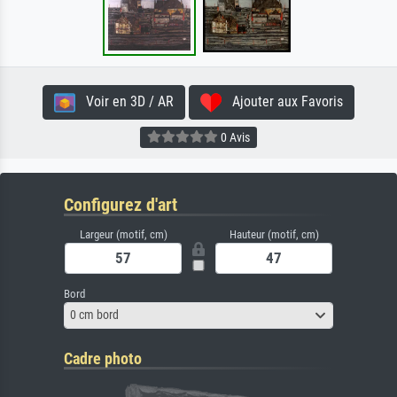
Voir en 3D / AR
Ajouter aux Favoris
0 Avis
Configurez d'art
Largeur (motif, cm)
Hauteur (motif, cm)
Bord
0 cm bord
Cadre photo