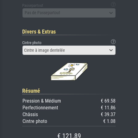
Passepartout
Pas de Passepartout
Divers & Extras
Cintre photo
Cintre à image dentelée
Résumé
Pression & Médium
€ 69.58
Perfectionnement
€ 11.86
Châssis
€ 39.37
Cintre photo
€ 1.08
€ 121.89