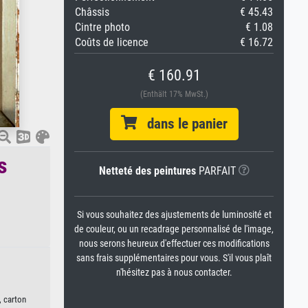
Châssis
€ 45.43
Cintre photo
€ 1.08
Coûts de licence
€ 16.72
€ 160.91
(Enthält 17% MwSt.)
dans le panier
s
Netteté des peintures
PARFAIT
Si vous souhaitez des ajustements de luminosité et
de couleur, ou un recadrage personnalisé de l'image,
nous serons heureux d'effectuer ces modifications
sans frais supplémentaires pour vous. S'il vous plaît
n'hésitez pas à nous contacter.
, carton