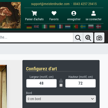
support@meisterdrucke.com · 0043 4257 29415
Panier d'achats
Favoris
enregistrer
se connecter
Configurez d'art
Largeur (motif, cm)
Hauteur (motif, cm)
Bord
0 cm bord