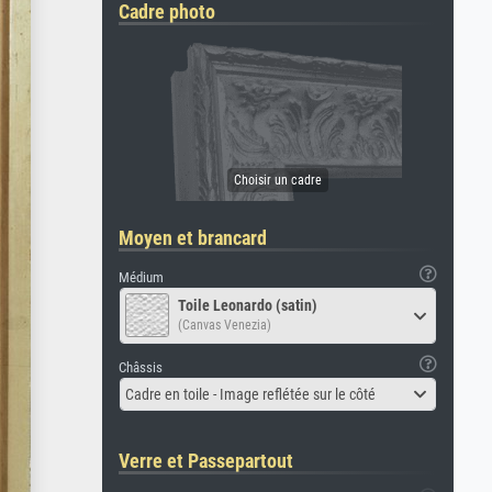
Cadre photo
Moyen et brancard
Médium
Toile Leonardo (satin)
(Canvas Venezia)
Châssis
Cadre en toile - Image reflétée sur le côté
Verre et Passepartout