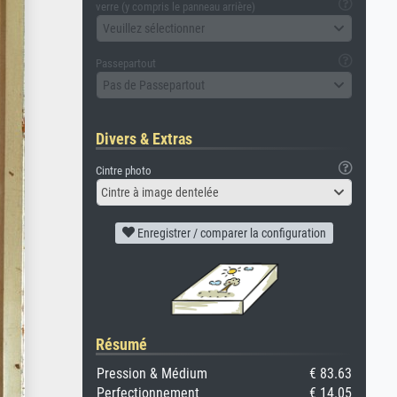
verre (y compris le panneau arrière)
Veuillez sélectionner
Passepartout
Pas de Passepartout
Divers & Extras
Cintre photo
Cintre à image dentelée
Enregistrer / comparer la configuration
Résumé
Pression & Médium
€ 83.63
Perfectionnement
€ 14.05