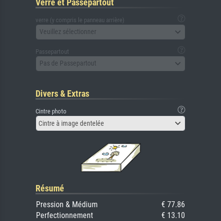
Verre et Passepartout
verre (y compris le panneau arrière)
Veuillez sélectionner
Passepartout
Pas de Passepartout
Divers & Extras
Cintre photo
Cintre à image dentelée
Résumé
Pression & Médium
€ 77.86
Perfectionnement
€ 13.10