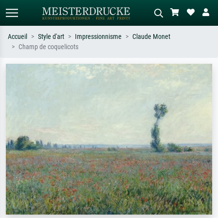
Accueil
Style d'art
Impressionnisme
Claude Monet
Champ de coquelicots
Recherche standard
Recherche d'images IA
Recherchez par artiste, titre ou style –
Décrivez la scène – ex. prairie verte,
ex. Monet, Nuit étoilée,
abstrait avec beaucoup de rouge,
impressionnisme, vague de Hokusai,
tableau sombre, nu debout près d'un
nu.
arbre.