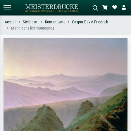
Accueil
Style d'art
Romantisme
Caspar David Friedrich
Matin dans les montagnes
Recherche standard
Recherche d'images IA
Recherchez par artiste, titre ou style –
Décrivez la scène – ex. prairie verte,
ex. Monet, Nuit étoilée,
abstrait avec beaucoup de rouge,
impressionnisme, vague de Hokusai,
tableau sombre, nu debout près d'un
nu.
arbre.