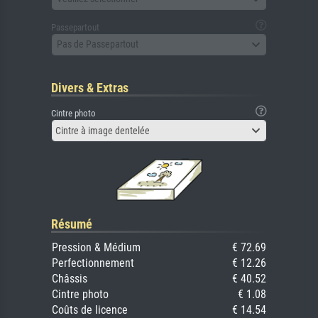
Passepartout
Pas de Passepartout
Divers & Extras
Cintre photo
Cintre à image dentelée
Résumé
Pression & Médium
€ 72.69
Perfectionnement
€ 12.26
Châssis
€ 40.52
Cintre photo
€ 1.08
Coûts de licence
€ 14.54