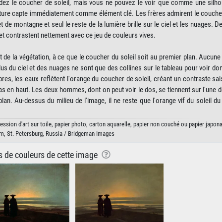
rdez le coucher de soleil, mais vous ne pouvez le voir que comme une silho
inture capte immédiatement comme élément clé. Les frères admirent le coucher
t de montagne et seul le reste de la lumière brille sur le ciel et les nuages. 
t contrastent nettement avec ce jeu de couleurs vives.
 de la végétation, à ce que le coucher du soleil soit au premier plan. Aucune
plus du ciel et des nuages ne sont que des collines sur le tableau pour voir don
es, les eaux reflètent l'orange du coucher de soleil, créant un contraste sai
bas en haut. Les deux hommes, dont on peut voir le dos, se tiennent sur l'une d
an. Au-dessus du milieu de l'image, il ne reste que l'orange vif du soleil du 
ession d'art sur toile, papier photo, carton aquarelle, papier non couché ou papier japona
, St. Petersburg, Russia / Bridgeman Images
ns de couleurs de cette image