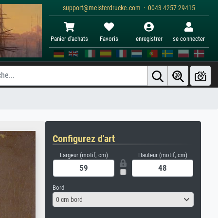
support@meisterdrucke.com · 0043 4257 29415
Panier d'achats
Favoris
enregistrer
se connecter
Configurez d'art
Largeur (motif, cm)
Hauteur (motif, cm)
Bord
0 cm bord