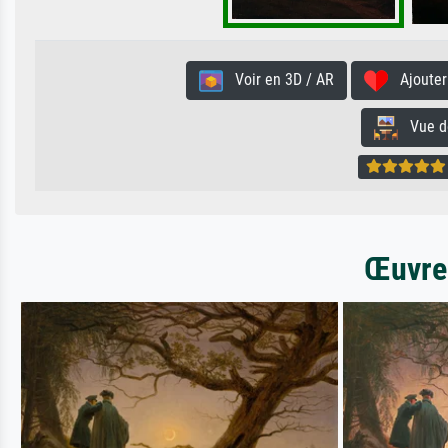
Voir en 3D / AR
Ajouter 
Vue de 
Œuvres