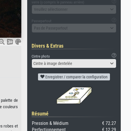
verre (y compris le panneau arrière)
Veuillez sélectionner
Passepartout
Pas de Passepartout
Divers & Extras
Cintre photo
Cintre à image dentelée
Enregistrer / comparer la configuration
 palette de
de couleurs
Résumé
Pression & Médium
€ 72.27
es robes et
Perfectionnement
€ 12.29