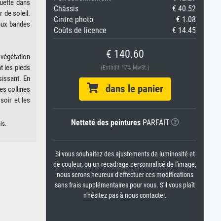
uette dans
Châssis
€ 40.52
 de soleil.
Cintre photo
€ 1.08
Deux bandes
Coûts de licence
€ 14.45
€ 140.60
 végétation
t les pieds
(Enthält 17% MwSt.)
sissant. En
dans le panier
es collines
soir et les
Netteté des peintures
PARFAIT
is.
Si vous souhaitez des ajustements de luminosité et
de couleur, ou un recadrage personnalisé de l'image,
nous serons heureux d'effectuer ces modifications
sans frais supplémentaires pour vous. S'il vous plaît
n'hésitez pas à nous contacter.