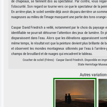
de chapeaux, se tiennent dos au spectateur. Par contre, vous rega
l’obscurité. Son regard se tourne vers ce que le spectateur de la pe
En arrière-plan, le soleil semble déjà avoir disparu derrière un somme
nuageuses au milieu de l’image masquent une partie des tons orange e
Caspar David Friedrich a veillé, notamment par le choix du paysage et
identifiable ne pourrait détourner l'attention des jeux de lumière. En 
disparaissent dans l'eau. Alors que les élévations apparaissent sombr
même temps, le résultat est que la peinture devient plus brillante de 
et observent les mondes montagneux sillonnés par l'eau à l'arrière-pl
champs de brouillard et de nuages qui encadrent le tableau.
Coucher de soleil (Frères) · Caspar David Friedrich. Disponible en impr
State Hermitage Museum
Autres variatio