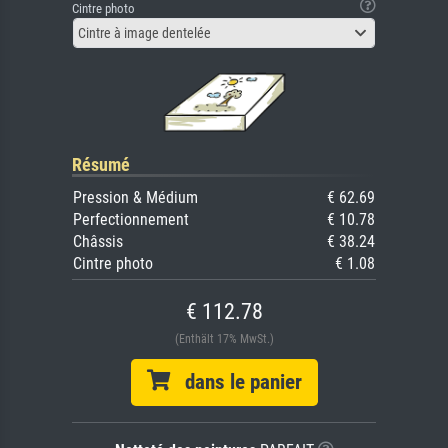
Cintre photo
Cintre à image dentelée
Résumé
Pression & Médium
€ 62.69
Perfectionnement
€ 10.78
Châssis
€ 38.24
Cintre photo
€ 1.08
€ 112.78
(Enthält 17% MwSt.)
dans le panier