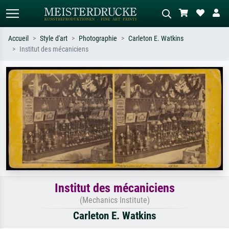
Accueil
Style d'art
Photographie
Carleton E. Watkins
Institut des mécaniciens
Recherche standard
Recherche d'images IA
Recherchez par artiste, titre ou style –
Décrivez la scène – ex. prairie verte,
ex. Monet, Nuit étoilée,
abstrait avec beaucoup de rouge,
impressionnisme, vague de Hokusai,
tableau sombre, nu debout près d'un
nu.
arbre.
Institut des mécaniciens
(Mechanics Institute)
Carleton E. Watkins