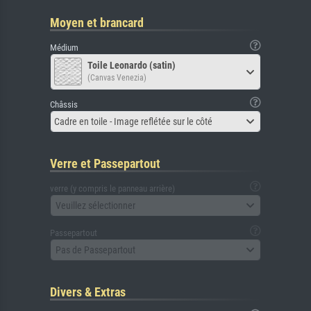
Moyen et brancard
Médium
Toile Leonardo (satin)
(Canvas Venezia)
Châssis
Cadre en toile - Image reflétée sur le côté
Verre et Passepartout
verre (y compris le panneau arrière)
Veuillez sélectionner
Passepartout
Pas de Passepartout
Divers & Extras