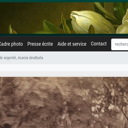
Contact
Cadre photo
Presse écrite
Aide et service
le argenté, Acacia dealbata