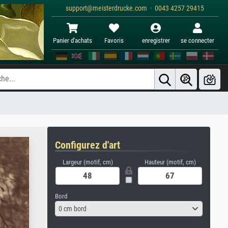
support@meisterdrucke.com · 0043 4257 29415
Panier d'achats
Favoris
enregistrer
se connecter
Configurez d'art
Largeur (motif, cm)
Hauteur (motif, cm)
Bord
0 cm bord