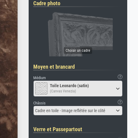
Cadre photo
Moyen et brancard
Médium
Toile Leonardo (satin)
(Canvas Venezia)
Châssis
Cadre en toile - Image reflétée sur le côté
Verre et Passepartout