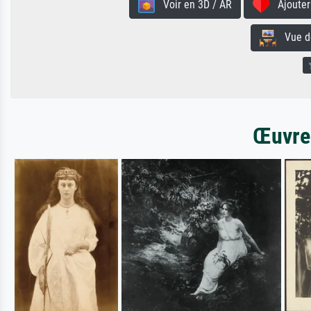
Voir en 3D / AR
Ajouter 
Vue de 
Œuvres