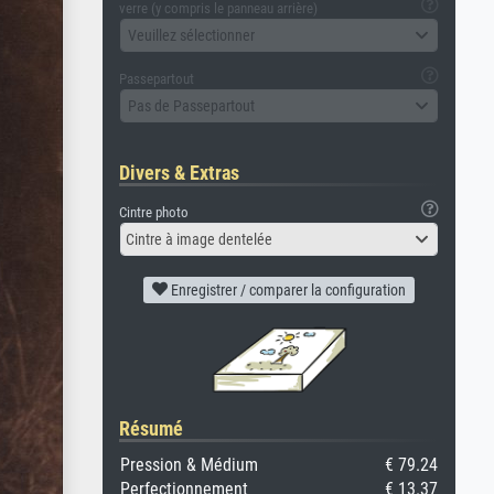
verre (y compris le panneau arrière)
Veuillez sélectionner
Passepartout
Pas de Passepartout
Divers & Extras
Cintre photo
Cintre à image dentelée
Enregistrer / comparer la configuration
Résumé
Pression & Médium
€ 79.24
Perfectionnement
€ 13.37