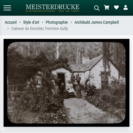
Accueil
Style d'art
Photographie
Archibald James Campbell
Cabane du forestier, Ferntree Gully
Recherche standard
Recherche d'images IA
Recherchez par artiste, titre ou style –
Décrivez la scène – ex. prairie verte,
ex. Monet, Nuit étoilée,
abstrait avec beaucoup de rouge,
impressionnisme, vague de Hokusai,
tableau sombre, nu debout près d'un
nu.
arbre.