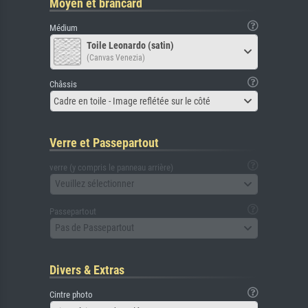
Moyen et brancard
Médium
Toile Leonardo (satin)
(Canvas Venezia)
Châssis
Cadre en toile - Image reflétée sur le côté
Verre et Passepartout
verre (y compris le panneau arrière)
Veuillez sélectionner
Passepartout
Pas de Passepartout
Divers & Extras
Cintre photo