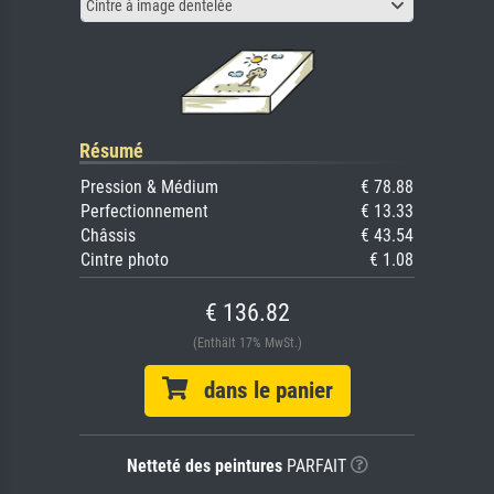
Cintre à image dentelée
Résumé
Pression & Médium
€ 78.88
Perfectionnement
€ 13.33
Châssis
€ 43.54
Cintre photo
€ 1.08
€ 136.82
(Enthält 17% MwSt.)
dans le panier
Netteté des peintures
PARFAIT