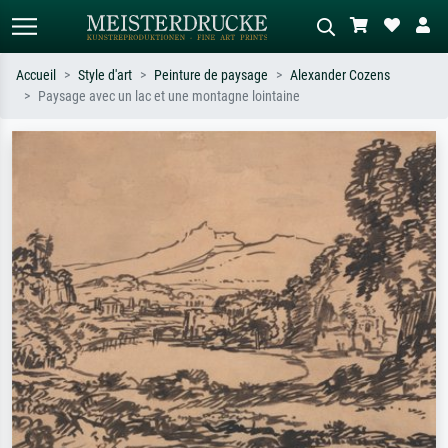
Accueil
Style d'art
Peinture de paysage
Alexander Cozens
Paysage avec un lac et une montagne lointaine
Recherche standard
Recherche d'images IA
Recherchez par artiste, titre ou style –
Décrivez la scène – ex. prairie verte,
ex. Monet, Nuit étoilée,
abstrait avec beaucoup de rouge,
impressionnisme, vague de Hokusai,
tableau sombre, nu debout près d'un
nu.
arbre.