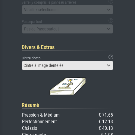
verre (y compris le panneau arrière)
Veuillez sélectionner
Passepartout
Pas de Passepartout
Divers & Extras
Cintre photo
Cintre à image dentelée
Résumé
Pression & Médium
€ 71.65
Perfectionnement
€ 12.13
Châssis
€ 40.13
Cintre photo
€ 1.08