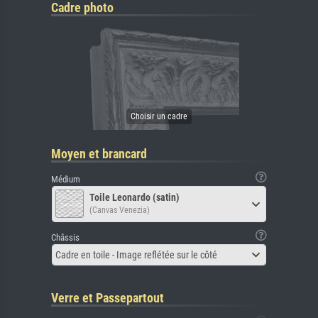
Cadre photo
Moyen et brancard
Médium
Toile Leonardo (satin)
(Canvas Venezia)
Châssis
Cadre en toile - Image reflétée sur le côté
Verre et Passepartout