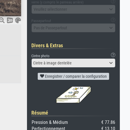
verre (y compris le panneau arrière)
Veuillez sélectionner
Passepartout
Pas de Passepartout
Divers & Extras
Cintre photo
Cintre à image dentelée
Enregistrer / comparer la configuration
Résumé
Pression & Médium
€ 77.86
Perfectionnement
€ 13.10