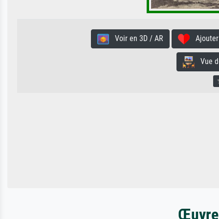
Voir en 3D / AR
Ajouter 
Vue de 
Œuvres