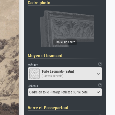
Cadre photo
Moyen et brancard
Médium
Toile Leonardo (satin)
(Canvas Venezia)
Châssis
Cadre en toile - Image reflétée sur le côté
Verre et Passepartout