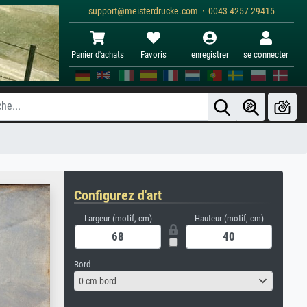
support@meisterdrucke.com · 0043 4257 29415
Panier d'achats
Favoris
enregistrer
se connecter
Configurez d'art
Largeur (motif, cm)
Hauteur (motif, cm)
Bord
0 cm bord