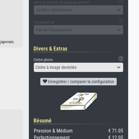
verre (y compris le panneau arrière)
Veuillez sélectionner
Passepartout
Pas de Passepartout
 japonais.
Divers & Extras
Cintre photo
Cintre à image dentelée
Enregistrer / comparer la configuration
Résumé
Pression & Médium
€ 71.05
Perfectionnement
€ 12.05