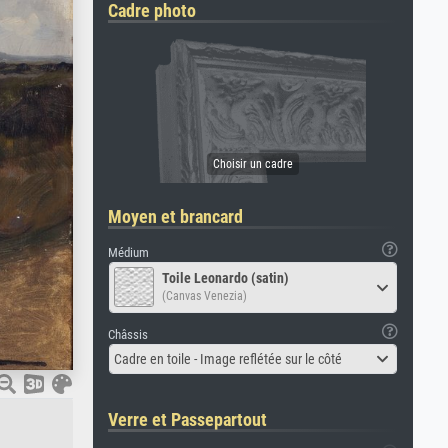
Cadre photo
Moyen et brancard
Médium
Toile Leonardo (satin)
(Canvas Venezia)
Châssis
Cadre en toile - Image reflétée sur le côté
Verre et Passepartout