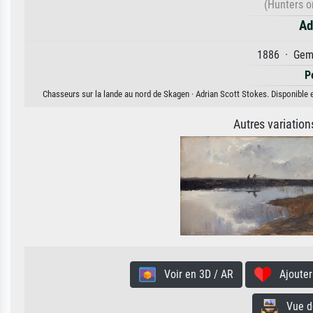
(Hunters o
Ad
1886 · Gemä
P
Chasseurs sur la lande au nord de Skagen · Adrian Scott Stokes. Disponible e
Autres variatio
Voir en 3D / AR
Ajouter 
Vue de 