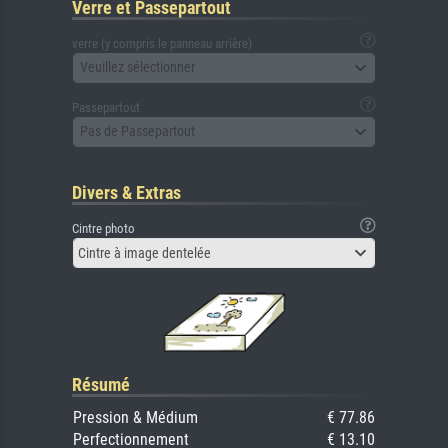
Verre et Passepartout
verre (y compris le panneau arrière)
Veuillez sélectionner
Passepartout
Pas de Passepartout
Divers & Extras
Cintre photo
Cintre à image dentelée
Résumé
Pression & Médium
€ 77.86
Perfectionnement
€ 13.10