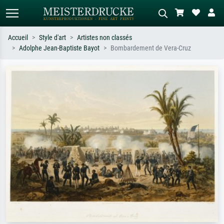
Accueil
Style d'art
Artistes non classés
Adolphe Jean-Baptiste Bayot
Bombardement de Vera-Cruz
Recherche standard
Recherche d'images IA
Recherchez par artiste, titre ou style –
Décrivez la scène – ex. prairie verte,
ex. Monet, Nuit étoilée,
abstrait avec beaucoup de rouge,
impressionnisme, vague de Hokusai,
tableau sombre, nu debout près d'un
nu.
arbre.