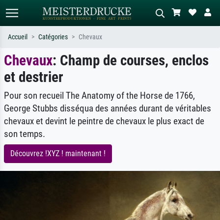
Accueil
Catégories
Chevaux
Chevaux
: Champ de courses, enclos
Recherche standard
Recherche d'images IA
et destrier
Recherchez par artiste, titre ou style –
Décrivez la scène – ex. prairie verte,
ex. Monet, Nuit étoilée,
abstrait avec beaucoup de rouge,
impressionnisme, vague de Hokusai,
tableau sombre, nu debout près d'un
Pour son recueil The Anatomy of the Horse de 1766,
nu.
arbre.
George Stubbs disséqua des années durant de véritables
chevaux et devint le peintre de chevaux le plus exact de
son temps.
Découvrez !XYZ ! maintenant !