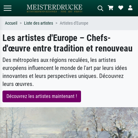
Accueil
Liste des artistes
Artistes d'Europe
Les artistes d'Europe – Chefs-
Recherche standard
Recherche d'images IA
d'œuvre entre tradition et renouveau
Recherchez par artiste, titre ou style –
Décrivez la scène – ex. prairie verte,
ex. Monet, Nuit étoilée,
abstrait avec beaucoup de rouge,
impressionnisme, vague de Hokusai,
tableau sombre, nu debout près d'un
Des métropoles aux régions reculées, les artistes
nu.
arbre.
européens influencent le monde de l'art par leurs idées
innovantes et leurs perspectives uniques. Découvrez
leurs œuvres.
Découvrez les artistes maintenant !