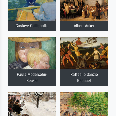
Gustave Caillebotte
Albert Anker
Paula Modersohn-
Raffaello Sanzio
Becker
Raphael