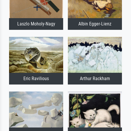
Laszlo Moholy-Nagy
Albin Egger-Lienz
Eric Ravilious
Arthur Rackham