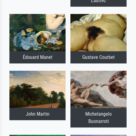
Lautrec
Édouard Manet
Gustave Courbet
John Martin
Michelangelo
Buonarroti