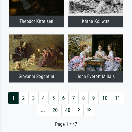
Theodor Kittelsen
Käthe Kollwitz
Giovanni Segantini
John Everett Millais
1
2
3
4
5
6
7
8
9
10
11
...
20
40
Page 1 / 47