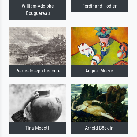
William-Adolphe
Ferdinand Hodler
Bouguereau
Pierre-Joseph Redouté
August Macke
Tina Modotti
Arnold Böcklin