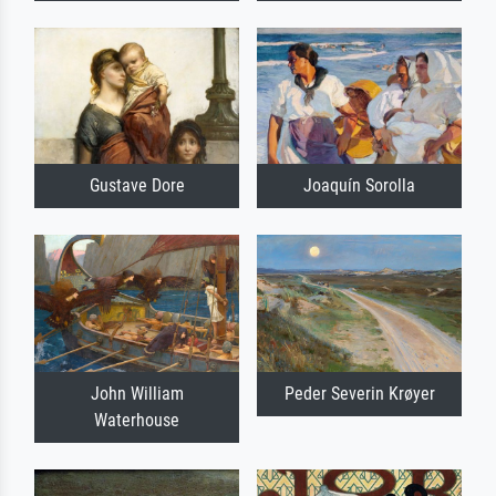
Gustave Dore
Joaquín Sorolla
John William
Peder Severin Krøyer
Waterhouse