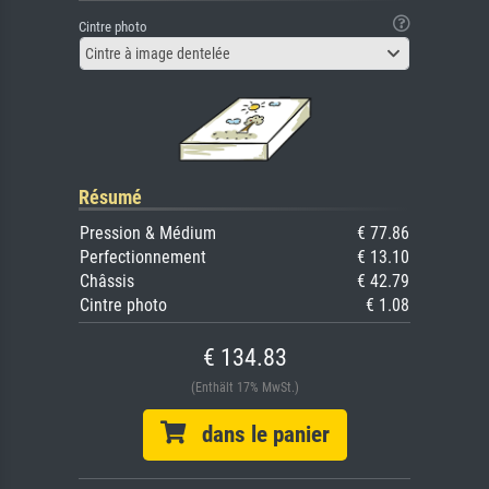
Cintre photo
Cintre à image dentelée
Résumé
Pression & Médium
€ 77.86
Perfectionnement
€ 13.10
Châssis
€ 42.79
Cintre photo
€ 1.08
€ 134.83
(Enthält 17% MwSt.)
dans le panier