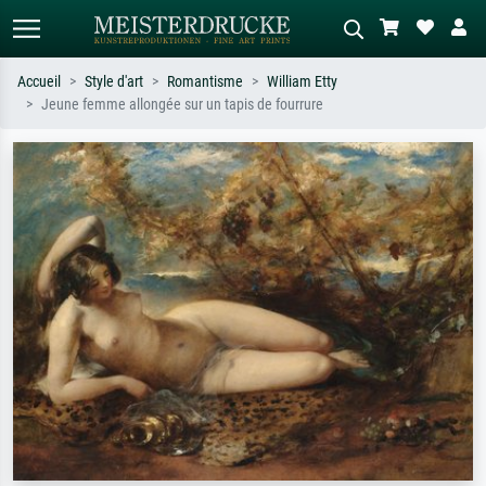
Accueil
Style d'art
Romantisme
William Etty
Jeune femme allongée sur un tapis de fourrure
Recherche standard
Recherche d'images IA
Recherchez par artiste, titre ou style –
Décrivez la scène – ex. prairie verte,
ex. Monet, Nuit étoilée,
abstrait avec beaucoup de rouge,
impressionnisme, vague de Hokusai,
tableau sombre, nu debout près d'un
nu.
arbre.