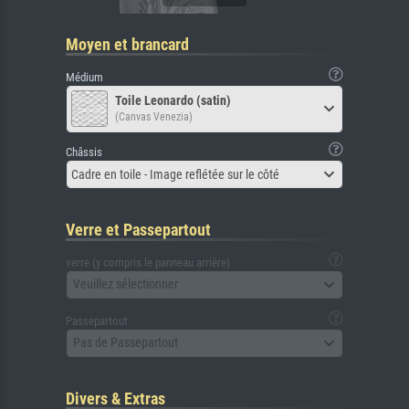
Moyen et brancard
Médium
Toile Leonardo (satin)
(Canvas Venezia)
Châssis
Cadre en toile - Image reflétée sur le côté
Verre et Passepartout
verre (y compris le panneau arrière)
Veuillez sélectionner
Passepartout
Pas de Passepartout
Divers & Extras