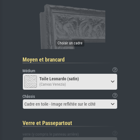
Moyen et brancard
Médium
Toile Leonardo (satin)
(Canvas Venezia)
Châssis
Cadre en toile - Image reflétée sur le côté
Verre et Passepartout
verre (y compris le panneau arrière)