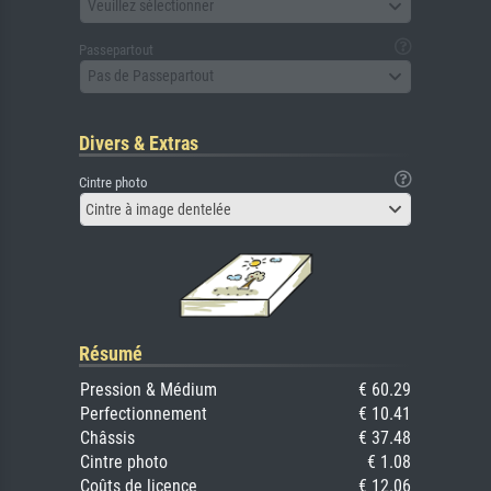
Veuillez sélectionner
Passepartout
Pas de Passepartout
Divers & Extras
Cintre photo
Cintre à image dentelée
Résumé
Pression & Médium
€ 60.29
Perfectionnement
€ 10.41
Châssis
€ 37.48
Cintre photo
€ 1.08
Coûts de licence
€ 12.06