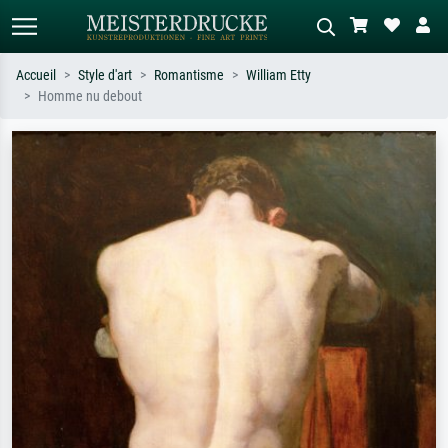
Accueil
Style d'art
Romantisme
William Etty
Homme nu debout
Recherche standard
Recherche d'images IA
Recherchez par artiste, titre ou style –
Décrivez la scène – ex. prairie verte,
ex. Monet, Nuit étoilée,
abstrait avec beaucoup de rouge,
impressionnisme, vague de Hokusai,
tableau sombre, nu debout près d'un
nu.
arbre.