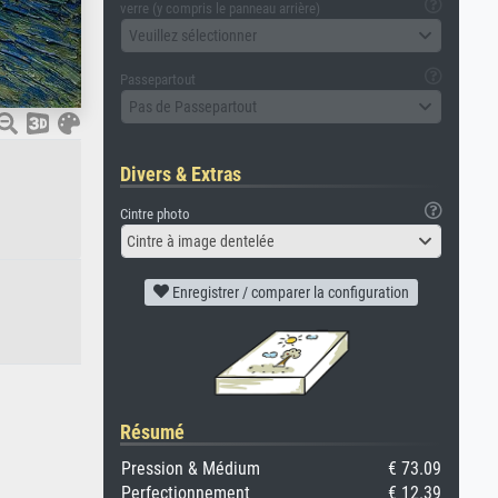
verre (y compris le panneau arrière)
Veuillez sélectionner
Passepartout
Pas de Passepartout
Divers & Extras
Cintre photo
Cintre à image dentelée
Enregistrer / comparer la configuration
Résumé
Pression & Médium
€ 73.09
Perfectionnement
€ 12.39