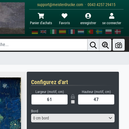
support@meisterdrucke.com · 0043 4257 29415
Panier d'achats
Favoris
enregistrer
se connecter
Configurez d'art
Largeur (motif, cm)
Hauteur (motif, cm)
Bord
0 cm bord