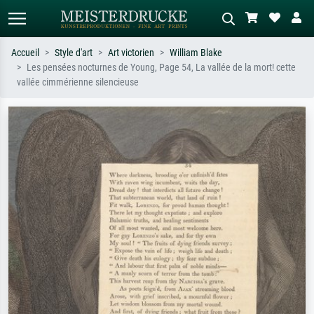
Accueil
Style d'art
Art victorien
William Blake
Les pensées nocturnes de Young, Page 54, La vallée de la mort! cette
Recherche standard
Recherche d'images IA
vallée cimmérienne silencieuse
Recherchez par artiste, titre ou style –
Décrivez la scène – ex. prairie verte,
ex. Monet, Nuit étoilée,
abstrait avec beaucoup de rouge,
impressionnisme, vague de Hokusai,
tableau sombre, nu debout près d'un
nu.
arbre.