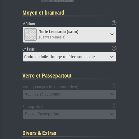
Moyen et brancard
Médium
Toile Leonardo (satin)
(Canvas Venezia)
Châssis
Cadre en toile - Image reflétée sur le côté
Verre et Passepartout
verre (y compris le panneau arrière)
Veuillez sélectionner
Passepartout
Pas de Passepartout
Divers & Extras