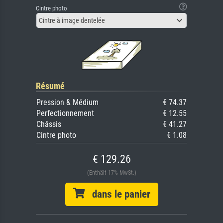
Cintre photo
Cintre à image dentelée
Résumé
Pression & Médium
€ 74.37
Perfectionnement
€ 12.55
Châssis
€ 41.27
Cintre photo
€ 1.08
€ 129.26
(Enthält 17% MwSt.)
dans le panier