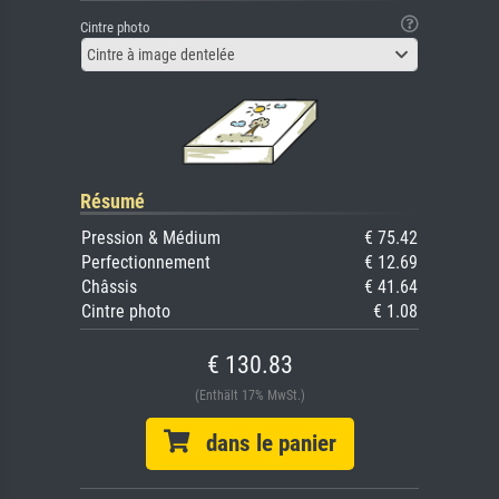
Cintre photo
Cintre à image dentelée
Résumé
Pression & Médium
€ 75.42
Perfectionnement
€ 12.69
Châssis
€ 41.64
Cintre photo
€ 1.08
€ 130.83
(Enthält 17% MwSt.)
dans le panier