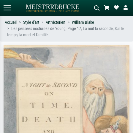
Accueil
Style d'art
Art victorien
William Blake
Les pensées nocturnes de Young, Page 17, La nuit la seconde, Sur le
Recherche standard
Recherche d'images IA
temps, la mort et l'amitié.
Recherchez par artiste, titre ou style –
Décrivez la scène – ex. prairie verte,
ex. Monet, Nuit étoilée,
abstrait avec beaucoup de rouge,
impressionnisme, vague de Hokusai,
tableau sombre, nu debout près d'un
nu.
arbre.