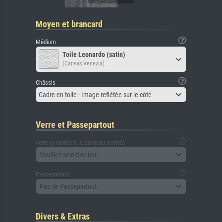
Moyen et brancard
Médium
Toile Leonardo (satin)
(Canvas Venezia)
Châssis
Cadre en toile - Image reflétée sur le côté
Verre et Passepartout
verre (y compris le panneau arrière)
Veuillez sélectionner
Passepartout
Pas de Passepartout
Divers & Extras