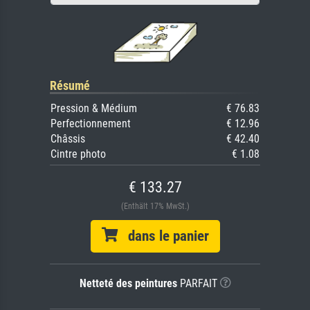
Résumé
Pression & Médium
€ 76.83
Perfectionnement
€ 12.96
Châssis
€ 42.40
Cintre photo
€ 1.08
€ 133.27
(Enthält 17% MwSt.)
dans le panier
Netteté des peintures
PARFAIT