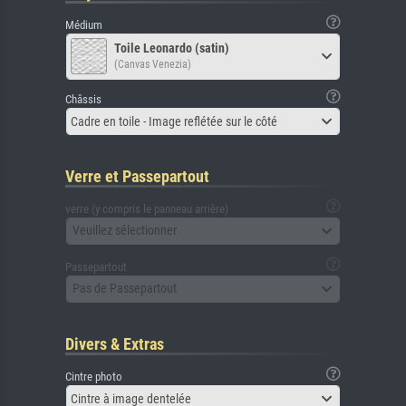
Médium
Toile Leonardo (satin)
(Canvas Venezia)
Châssis
Cadre en toile - Image reflétée sur le côté
Verre et Passepartout
verre (y compris le panneau arrière)
Veuillez sélectionner
Passepartout
Pas de Passepartout
Divers & Extras
Cintre photo
Cintre à image dentelée