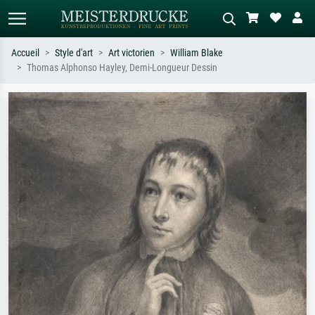
Accueil
Style d'art
Art victorien
William Blake
Thomas Alphonso Hayley, Demi-Longueur Dessin
Recherche standard
Recherche d'images IA
Recherchez par artiste, titre ou style –
Décrivez la scène – ex. prairie verte,
ex. Monet, Nuit étoilée,
abstrait avec beaucoup de rouge,
impressionnisme, vague de Hokusai,
tableau sombre, nu debout près d'un
nu.
arbre.