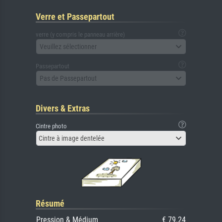
Verre et Passepartout
verre (y compris le panneau arrière)
Veuillez sélectionner
Passepartout
Pas de Passepartout
Divers & Extras
Cintre photo
Cintre à image dentelée
Résumé
Pression & Médium
€ 79.24