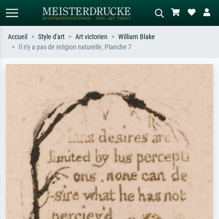
Accueil
Style d'art
Art victorien
William Blake
Il n'y a pas de religion naturelle, Planche 7
Recherche standard
Recherche d'images IA
Recherchez par artiste, titre ou style –
Décrivez la scène – ex. prairie verte,
ex. Monet, Nuit étoilée,
abstrait avec beaucoup de rouge,
impressionnisme, vague de Hokusai,
tableau sombre, nu debout près d'un
nu.
arbre.