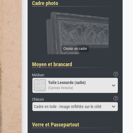
Cadre photo
Moyen et brancard
Médium
Toile Leonardo (satin)
(Canvas Venezia)
Châssis
Cadre en toile - Image reflétée sur le côté
Verre et Passepartout