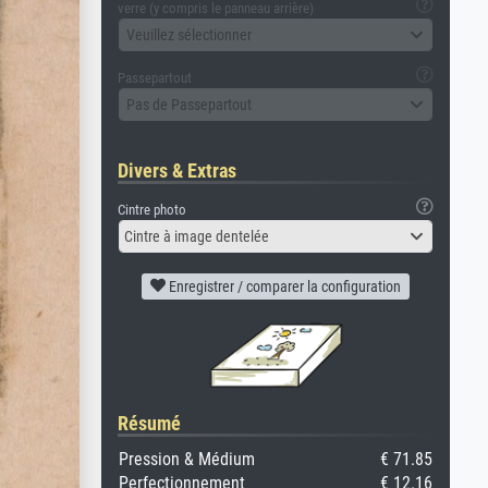
verre (y compris le panneau arrière)
Veuillez sélectionner
Passepartout
Pas de Passepartout
Divers & Extras
Cintre photo
Cintre à image dentelée
Enregistrer / comparer la configuration
Résumé
Pression & Médium
€ 71.85
Perfectionnement
€ 12.16