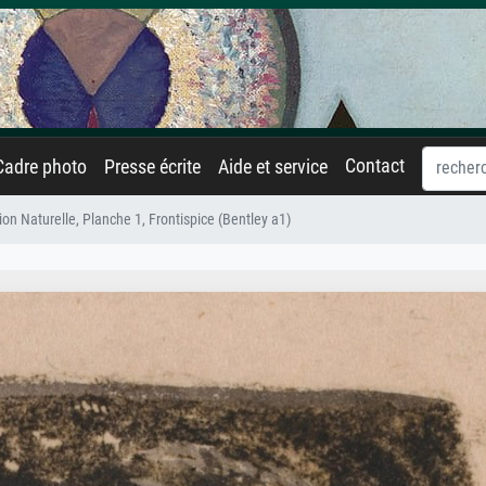
Contact
Cadre photo
Presse écrite
Aide et service
gion Naturelle, Planche 1, Frontispice (Bentley a1)