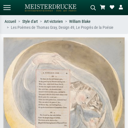
Accueil
Style d'art
Art victorien
William Blake
Les Poèmes de Thomas Gray, Design 49, Le Progrès de la Poésie
Recherche standard
Recherche d'images IA
Recherchez par artiste, titre ou style –
Décrivez la scène – ex. prairie verte,
ex. Monet, Nuit étoilée,
abstrait avec beaucoup de rouge,
impressionnisme, vague de Hokusai,
tableau sombre, nu debout près d'un
nu.
arbre.