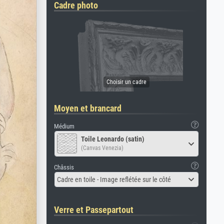
Cadre photo
Moyen et brancard
Médium
Toile Leonardo (satin)
(Canvas Venezia)
Châssis
Cadre en toile - Image reflétée sur le côté
Verre et Passepartout