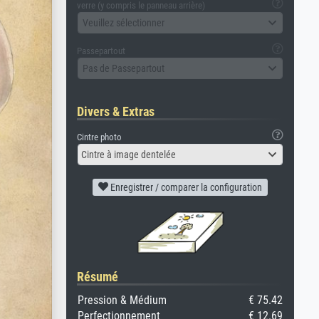
verre (y compris le panneau arrière)
Veuillez sélectionner
Passepartout
Pas de Passepartout
Divers & Extras
Cintre photo
Cintre à image dentelée
Enregistrer / comparer la configuration
Résumé
Pression & Médium
€ 75.42
Perfectionnement
€ 12.69