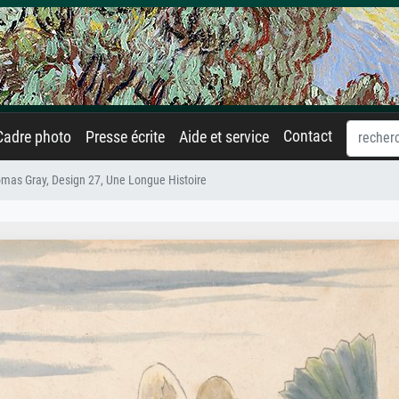
Contact
Cadre photo
Presse écrite
Aide et service
as Gray, Design 27, Une Longue Histoire