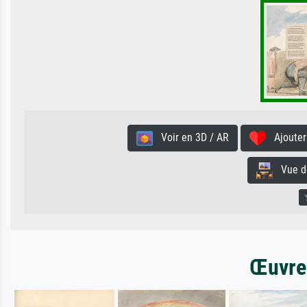
Voir en 3D / AR
Ajouter 
Vue de 
Œuvres