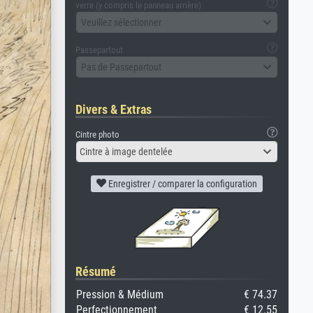
verre (y compris le panneau arrière)
Veuillez sélectionner
Passepartout
Pas de Passepartout
Divers & Extras
Cintre photo
Cintre à image dentelée
Enregistrer / comparer la configuration
Résumé
Pression & Médium
€ 74.37
Perfectionnement
€ 12.55