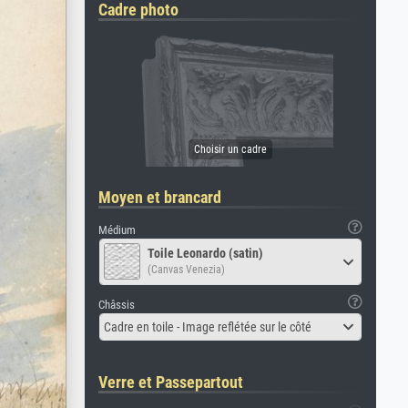
Cadre photo
Moyen et brancard
Médium
Toile Leonardo (satin)
(Canvas Venezia)
Châssis
Cadre en toile - Image reflétée sur le côté
Verre et Passepartout