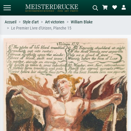
Accueil
Style d'art
Art victorien
William Blake
Le Premier Livre d'Urizen, Planche 15
Recherche standard
Recherche d'images IA
Recherchez par artiste, titre ou style –
Décrivez la scène – ex. prairie verte,
ex. Monet, Nuit étoilée,
abstrait avec beaucoup de rouge,
impressionnisme, vague de Hokusai,
tableau sombre, nu debout près d'un
nu.
arbre.