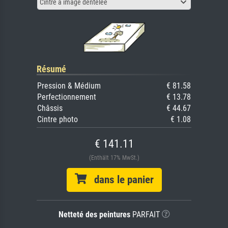
Cintre à image dentelée
Résumé
Pression & Médium
€ 81.58
Perfectionnement
€ 13.78
Châssis
€ 44.67
Cintre photo
€ 1.08
€ 141.11
(Enthält 17% MwSt.)
dans le panier
Netteté des peintures
PARFAIT