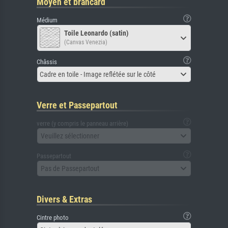
Moyen et brancard
Médium
Toile Leonardo (satin)
(Canvas Venezia)
Châssis
Cadre en toile - Image reflétée sur le côté
Verre et Passepartout
verre (y compris le panneau arrière)
Veuillez sélectionner
Passepartout
Pas de Passepartout
Divers & Extras
Cintre photo