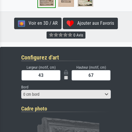
Voir en 3D / AR
Ajouter aux Favoris
0 Avis
Configurez d'art
Largeur (motif, cm)
Hauteur (motif, cm)
Bord
0 cm bord
Cadre photo