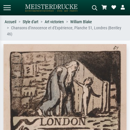
Accueil
Style d'art
Art victorien
William Blake
Chansons d'Innocence et d'Expérience, Planche 51, Londres (Bentley
Recherche standard
Recherche d'images IA
46)
Recherchez par artiste, titre ou style –
Décrivez la scène – ex. prairie verte,
ex. Monet, Nuit étoilée,
abstrait avec beaucoup de rouge,
impressionnisme, vague de Hokusai,
tableau sombre, nu debout près d'un
nu.
arbre.