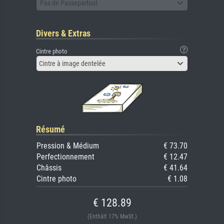
Pas de Passepartout
Divers & Extras
Cintre photo
Cintre à image dentelée
Résumé
Pression & Médium
€ 73.70
Perfectionnement
€ 12.47
Châssis
€ 41.64
Cintre photo
€ 1.08
€ 128.89
(Enthält 17% MwSt.)