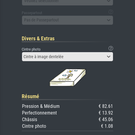
Veuillez sélectionner
Passepartout
Pas de Passepartout
Divers & Extras
Cintre photo
Cintre à image dentelée
Résumé
Pression & Médium
€ 82.61
Perfectionnement
€ 13.92
Châssis
€ 45.06
Cintre photo
€ 1.08