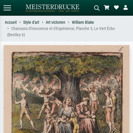
Accueil
Style d'art
Art victorien
William Blake
Chansons d'Innocence et d'Expérience, Planche 5, Le Vert Écho
Recherche standard
Recherche d'images IA
(Bentley 6)
Recherchez par artiste, titre ou style –
Décrivez la scène – ex. prairie verte,
ex. Monet, Nuit étoilée,
abstrait avec beaucoup de rouge,
impressionnisme, vague de Hokusai,
tableau sombre, nu debout près d'un
nu.
arbre.