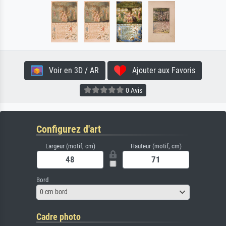
Voir en 3D / AR
Ajouter aux Favoris
0 Avis
Configurez d'art
Largeur (motif, cm)
Hauteur (motif, cm)
Bord
0 cm bord
Cadre photo