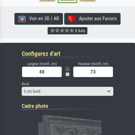
Voir en 3D / AR
Ajouter aux Favoris
0 Avis
Configurez d'art
Largeur (motif, cm)
Hauteur (motif, cm)
Bord
0 cm bord
Cadre photo