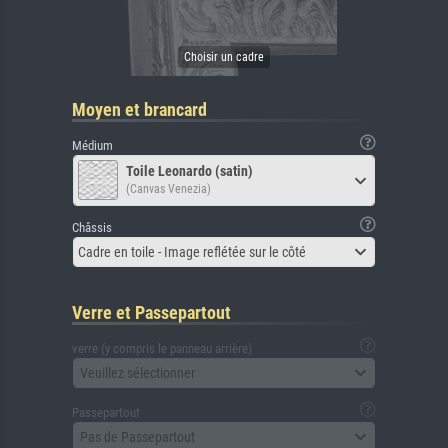
Moyen et brancard
Médium
Toile Leonardo (satin)
(Canvas Venezia)
Châssis
Cadre en toile - Image reflétée sur le côté
Verre et Passepartout
verre (y compris le panneau arrière)
Veuillez sélectionner
Passepartout
Pas de Passepartout