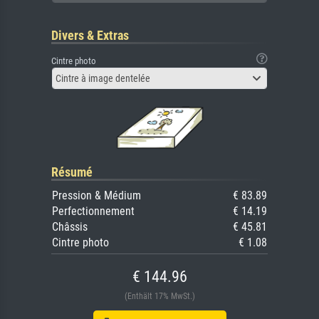
Divers & Extras
Cintre photo
Cintre à image dentelée
Résumé
Pression & Médium
€ 83.89
Perfectionnement
€ 14.19
Châssis
€ 45.81
Cintre photo
€ 1.08
€ 144.96
(Enthält 17% MwSt.)