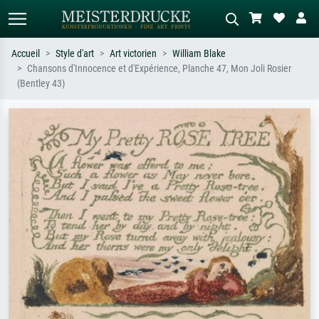
Accueil
Style d'art
Art victorien
William Blake
Chansons d'Innocence et d'Expérience, Planche 47, Mon Joli Rosier
Recherche standard
Recherche d'images IA
(Bentley 43)
Recherchez par artiste, titre ou style –
Décrivez la scène – ex. prairie verte,
ex. Monet, Nuit étoilée,
abstrait avec beaucoup de rouge,
impressionnisme, vague de Hokusai,
tableau sombre, nu debout près d'un
nu.
arbre.