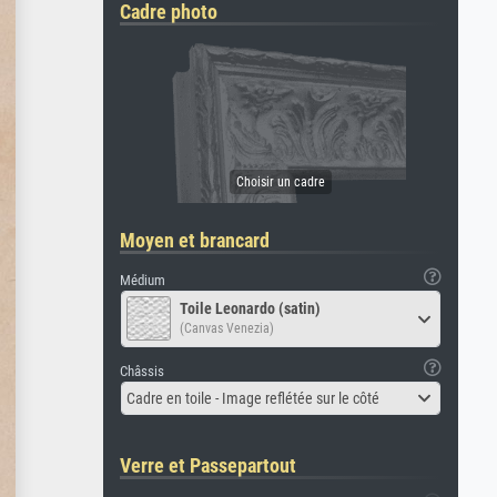
Cadre photo
Moyen et brancard
Médium
Toile Leonardo (satin)
(Canvas Venezia)
Châssis
Cadre en toile - Image reflétée sur le côté
Verre et Passepartout