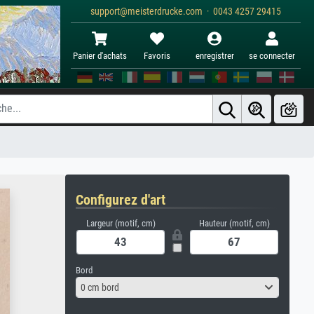
support@meisterdrucke.com · 0043 4257 29415
Panier d'achats
Favoris
enregistrer
se connecter
Configurez d'art
Largeur (motif, cm)
Hauteur (motif, cm)
Bord
0 cm bord