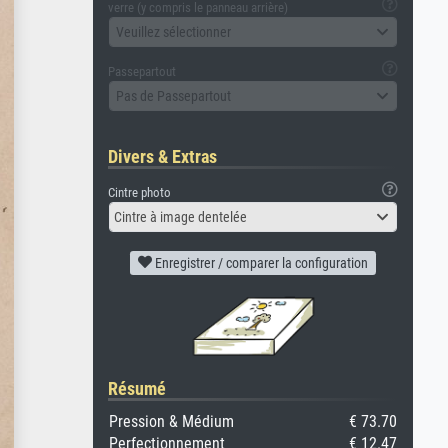
verre (y compris le panneau arrière)
Veuillez sélectionner
Passepartout
Pas de Passepartout
Divers & Extras
Cintre photo
Cintre à image dentelée
Enregistrer / comparer la configuration
Résumé
Pression & Médium
€ 73.70
Perfectionnement
€ 12.47