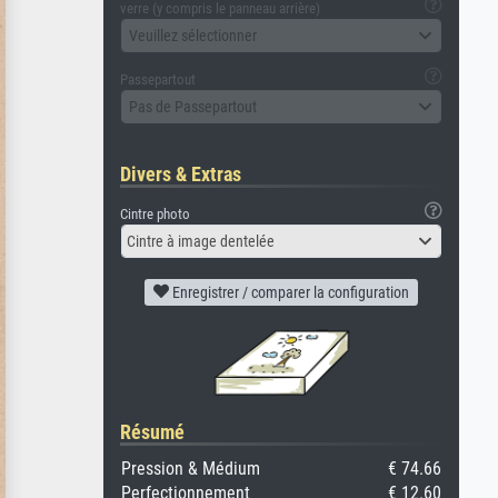
verre (y compris le panneau arrière)
Veuillez sélectionner
Passepartout
Pas de Passepartout
Divers & Extras
Cintre photo
Cintre à image dentelée
Enregistrer / comparer la configuration
Résumé
Pression & Médium
€ 74.66
Perfectionnement
€ 12.60