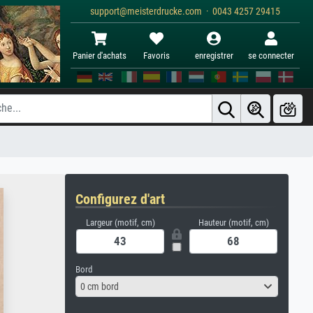
support@meisterdrucke.com · 0043 4257 29415
Panier d'achats
Favoris
enregistrer
se connecter
Configurez d'art
Largeur (motif, cm)
Hauteur (motif, cm)
Bord
0 cm bord