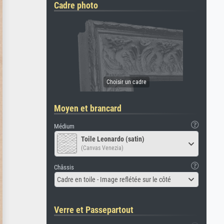
Cadre photo
Moyen et brancard
Médium
Toile Leonardo (satin)
(Canvas Venezia)
Châssis
Cadre en toile - Image reflétée sur le côté
Verre et Passepartout