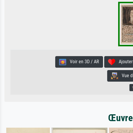
Voir en 3D / AR
Ajouter 
Vue de 
Œuvres