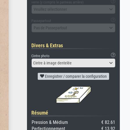
verre (y compris le panneau arrière)
Veuillez sélectionner
Passepartout
Pas de Passepartout
Divers & Extras
Cintre photo
Cintre à image dentelée
Enregistrer / comparer la configuration
Résumé
Pression & Médium
€ 82.61
Perfectionnement
€ 13.92