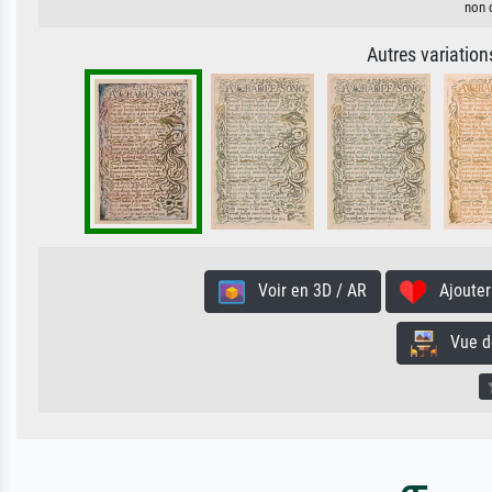
non 
Autres variatio
Voir en 3D / AR
Ajouter 
Vue de 