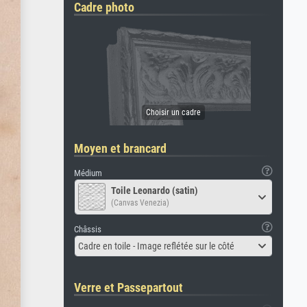
Cadre photo
Moyen et brancard
Médium
Toile Leonardo (satin)
(Canvas Venezia)
Châssis
Cadre en toile - Image reflétée sur le côté
Verre et Passepartout