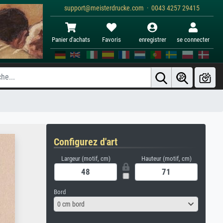
support@meisterdrucke.com · 0043 4257 29415
Panier d'achats
Favoris
enregistrer
se connecter
Configurez d'art
Largeur (motif, cm)
Hauteur (motif, cm)
Bord
0 cm bord