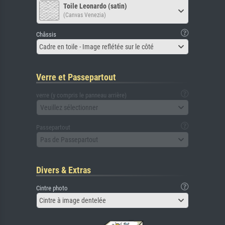
Toile Leonardo (satin)
(Canvas Venezia)
Châssis
Cadre en toile - Image reflétée sur le côté
Verre et Passepartout
verre (y compris le panneau arrière)
Veuillez sélectionner
Passepartout
Pas de Passepartout
Divers & Extras
Cintre photo
Cintre à image dentelée