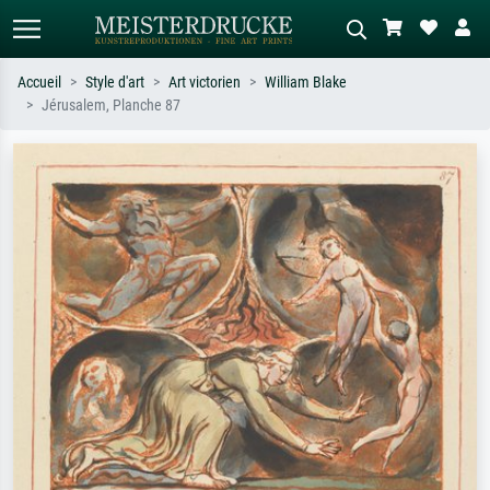
Accueil
Style d'art
Art victorien
William Blake
Jérusalem, Planche 87
Recherche standard
Recherche d'images IA
Recherchez par artiste, titre ou style –
Décrivez la scène – ex. prairie verte,
ex. Monet, Nuit étoilée,
abstrait avec beaucoup de rouge,
impressionnisme, vague de Hokusai,
tableau sombre, nu debout près d'un
nu.
arbre.