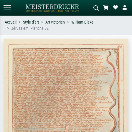
Accueil
Style d'art
Art victorien
William Blake
Jérusalem, Planche 82
Recherche standard
Recherche d'images IA
Recherchez par artiste, titre ou style –
Décrivez la scène – ex. prairie verte,
ex. Monet, Nuit étoilée,
abstrait avec beaucoup de rouge,
impressionnisme, vague de Hokusai,
tableau sombre, nu debout près d'un
nu.
arbre.