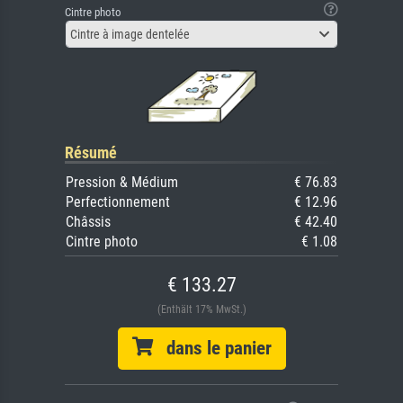
Cintre photo
Cintre à image dentelée
Résumé
Pression & Médium
€ 76.83
Perfectionnement
€ 12.96
Châssis
€ 42.40
Cintre photo
€ 1.08
€ 133.27
(Enthält 17% MwSt.)
dans le panier