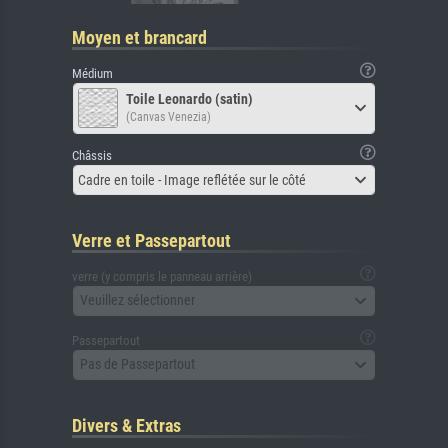
Moyen et brancard
Médium
Toile Leonardo (satin)
(Canvas Venezia)
Châssis
Cadre en toile - Image reflétée sur le côté
Verre et Passepartout
verre (y compris le panneau arrière)
Veuillez sélectionner
Passepartout
Pas de Passepartout
Divers & Extras