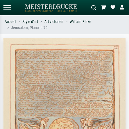
Accueil
Style d'art
Art victorien
William Blake
Jérusalem, Planche 72
Recherche standard
Recherche d'images IA
Recherchez par artiste, titre ou style –
Décrivez la scène – ex. prairie verte,
ex. Monet, Nuit étoilée,
abstrait avec beaucoup de rouge,
impressionnisme, vague de Hokusai,
tableau sombre, nu debout près d'un
nu.
arbre.