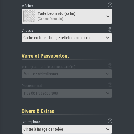
Médium
Toile Leonardo (satin)
(Canvas Venezia)
Châssis
Cadre en toile - Image reflétée sur le côté
Verre et Passepartout
verre (y compris le panneau arrière)
Veuillez sélectionner
Passepartout
Pas de Passepartout
Divers & Extras
Cintre photo
Cintre à image dentelée