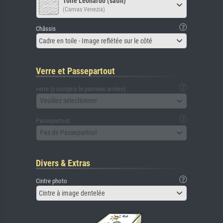
Toile Leonardo (satin)
(Canvas Venezia)
Châssis
Cadre en toile - Image reflétée sur le côté
Verre et Passepartout
verre (y compris le panneau arrière)
Veuillez sélectionner
Passepartout
Pas de Passepartout
Divers & Extras
Cintre photo
Cintre à image dentelée