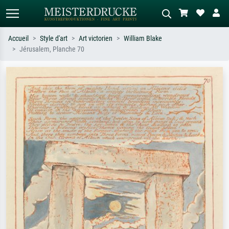
Accueil
Style d'art
Art victorien
William Blake
Jérusalem, Planche 70
Recherche standard
Recherche d'images IA
Recherchez par artiste, titre ou style –
Décrivez la scène – ex. prairie verte,
ex. Monet, Nuit étoilée,
abstrait avec beaucoup de rouge,
impressionnisme, vague de Hokusai,
tableau sombre, nu debout près d'un
nu.
arbre.