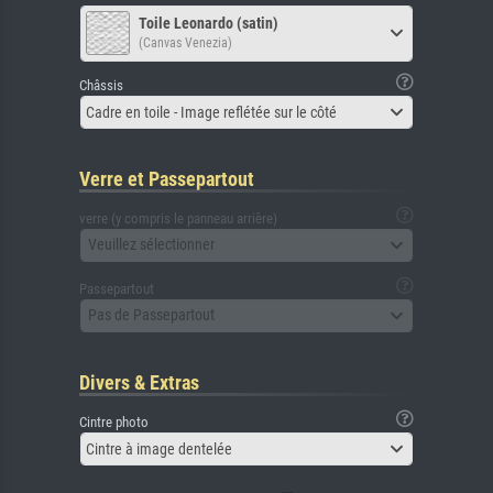
Toile Leonardo (satin)
(Canvas Venezia)
Châssis
Cadre en toile - Image reflétée sur le côté
Verre et Passepartout
verre (y compris le panneau arrière)
Veuillez sélectionner
Passepartout
Pas de Passepartout
Divers & Extras
Cintre photo
Cintre à image dentelée