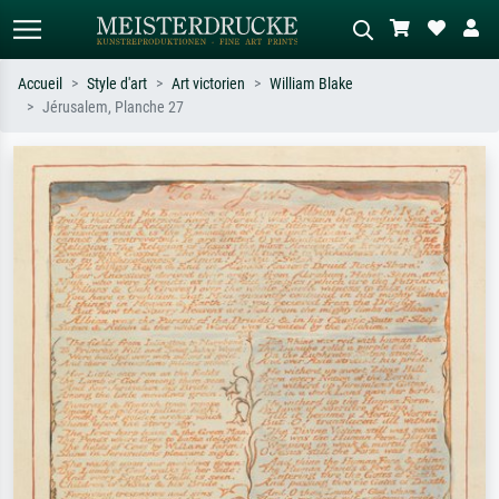
Accueil
Style d'art
Art victorien
William Blake
Jérusalem, Planche 27
Recherche standard
Recherche d'images IA
Recherchez par artiste, titre ou style –
Décrivez la scène – ex. prairie verte,
ex. Monet, Nuit étoilée,
abstrait avec beaucoup de rouge,
impressionnisme, vague de Hokusai,
tableau sombre, nu debout près d'un
nu.
arbre.