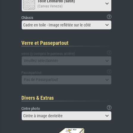
Toile Leonardo (satin)
(Canvas Venezia)
Châssis
Cadre en toile - Image reflétée sur le côté
Verre et Passepartout
verre (y compris le panneau arrière)
Veuillez sélectionner
Passepartout
Pas de Passepartout
Divers & Extras
Cintre photo
Cintre à image dentelée