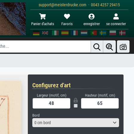
support@meisterdrucke.com · 0043 4257 29415
Panier d'achats
Favoris
enregistrer
se connecter
Configurez d'art
Largeur (motif, cm)
Hauteur (motif, cm)
Bord
0 cm bord