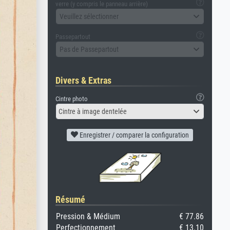
verre (y compris le panneau arrière)
Veuillez sélectionner
Passepartout
Pas de Passepartout
Divers & Extras
Cintre photo
Cintre à image dentelée
Enregistrer / comparer la configuration
Résumé
Pression & Médium
€ 77.86
Perfectionnement
€ 13.10