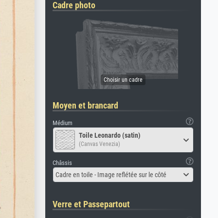
Cadre photo
Moyen et brancard
Médium
Toile Leonardo (satin)
(Canvas Venezia)
Châssis
Cadre en toile - Image reflétée sur le côté
Verre et Passepartout