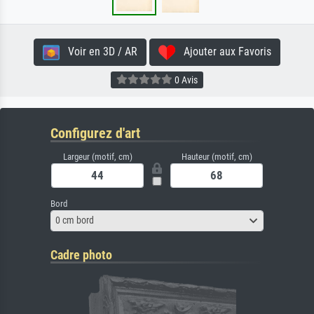
Voir en 3D / AR
Ajouter aux Favoris
0 Avis
Configurez d'art
Largeur (motif, cm)
Hauteur (motif, cm)
Bord
0 cm bord
Cadre photo