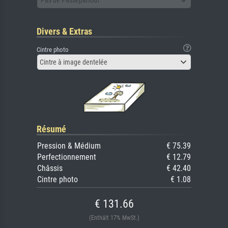
Pas de Passepartout
Divers & Extras
Cintre photo
Cintre à image dentelée
Résumé
Pression & Médium
€ 75.39
Perfectionnement
€ 12.79
Châssis
€ 42.40
Cintre photo
€ 1.08
€ 131.66
(Enthält 17% MwSt.)