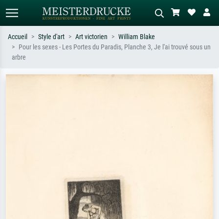
Accueil
Style d'art
Art victorien
William Blake
Pour les sexes - Les Portes du Paradis, Planche 3, Je l'ai trouvé sous un
Recherche standard
Recherche d'images IA
arbre
Recherchez par artiste, titre ou style –
Décrivez la scène – ex. prairie verte,
ex. Monet, Nuit étoilée,
abstrait avec beaucoup de rouge,
impressionnisme, vague de Hokusai,
tableau sombre, nu debout près d'un
nu.
arbre.